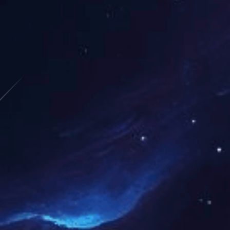
关于我们
您现在的位置：
安博集团
>
关于BOSS
>
发展历程
关于我们
全部分类


发展历程