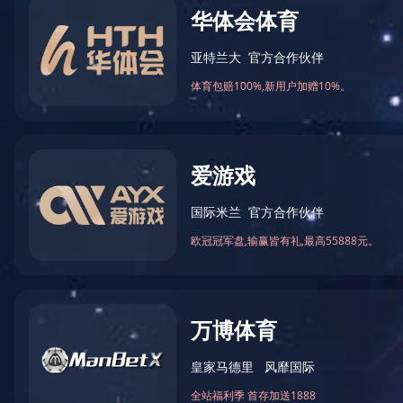
分支组网及移动办公
安博电子官方网站
新闻资讯

新闻资讯
进一步了解

公司新闻
行业新闻
工程案例

工程案例
进一步了解
