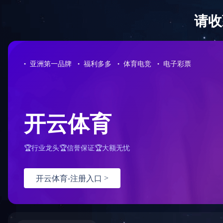
Sorry for the inconvenience.
Please report this message and include the following information to us
Thank you very much!
URL:
/tel:020-87566596
Server:
prod-qwmh-bj7-pool203-frontend-static-02
Date:
2026/04/09 01:54:47
开云手机在线登录官网_开云(中国)
|
千亿平台
|
乐动官方站在线
方网站
|
安博·体育（中国）有限公司
|