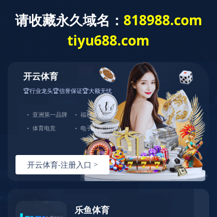
安博集团
解决方案

解决方案
进一步了解

弱电系统建设及智能化系统
信息安全整体解决方案
安全云解决方案
安全无线网络建设方案
智能化机房建设及动环监测