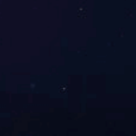
05-10

机房供配电系统方案
众所周知在弱电机房工程中，电气工程是机房的基础系统工
程，其中的供配电系统的可靠性是极高的。本章中提到的项目
信息，是给学校机房工程设计的机房供配电系统方案。 供配
电系统的安全性、可靠性、可维护性和在线扩展性是本次项目
的重点。本项目供电系统计划采用UPS和市电双路供电设计，
基于预算成本考虑，本期项目只做市电配电动力柜及配套供电
线路，并预留UPS配电柜安装位置及UPS供电线路线槽走线空
间。配电线缆、配电柜及相应的电路，以满足用电峰值为其设
计负荷。强弱电分离走线。市电主干配有电路电量检测仪，每
个机柜区域分支主干配置数字电表，可实现单独计费。
上一页
1
下一页
安博集团
解决方案
弱电系统建设及智能化系统
信息安全整体解决方案
安全云解