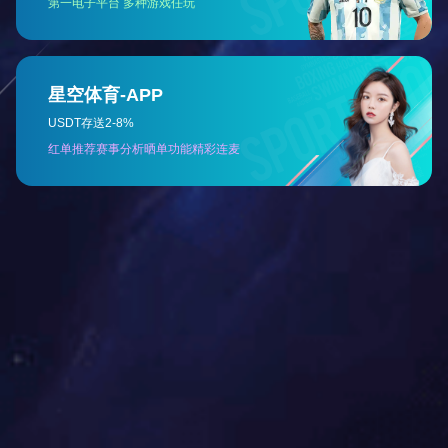
模块化机房与传统机房区别有哪些？
今天咱们就聊一聊它们之间的灵活性及可靠性和节能效果。下
面是工程师为我们测算出来的一个模拟结果显示。话不多说，
看两者之间的对比。（1）灵活性：行级空调匹配数据中心演
进，支持高密度及混合部署。结论：行级空调是一种面向未来
的解决方案（2）灵活性：行级空调可实现按需部署,实现平滑
扩容
05-10

弱电机房工程改造-机房改造建设工程
每个弱电智能化工程均成立有资深设计师领衔的项目专案小
组，拥有10年以上弱电项目经理9名，15年以上从业经验弱电
工程师9支，自有9个专业施工队伍，工程绝不外包，严格施
工，确保工程质量品质以及周期。可为客户省30%项目成本，
并有7*24小时客服在线，无忧售后。
05-10
