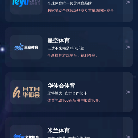
分支组网及移动办公
安博电子官方网站
新闻资讯

新闻资讯
进一步了解

公司新闻
行业新闻
工程案例

工程案例
进一步了解
