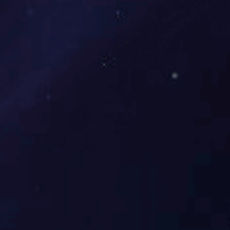
弱电机房装修主要有哪些内容？
机房顶面上方需要做防水防潮处理，顶面下方刷乳胶漆做防尘
处理，顶部建议做微孔铝扣天花，顶面其主要作用是防火、美
观、降噪、防尘。灯具、烟感、温感探头等均安装在机房顶
面，由于顶面管线繁多，安装时各系统管路必须横平竖直，错
落有致，排列有序，保证机房底部整体性、美观性。
05-10

机房建设中布署新风系统的重要性
为保证主机房空气正压，防止灰尘进入机房，保证机房空气清
新，所以要在机房内设置一台全热交换器新风机，并且加安装
净化过滤装置和防火阀门。 新房还有通过的管道送到机房内
部，并且在内部的出入口方案安装上防火阀以及电动风量的调
节阀。 并且要确保机房区域每小时换气的次数大于或等于3
次。 排气设计应具有消防事故排气和自然排气功能。 新风换
气系统能与消防系统联动，一旦发生火灾事故，便能自动切断
新风进风。 机房的新风系统可以确保机房空调正常运行及机
房合理的正压状态。