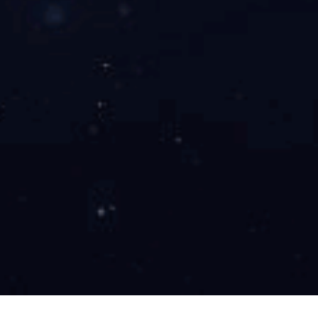
决方案
安全无线网络建设方案
智能化机房建设及动环监测
分
支组网及移动办公
安博电子官方网站
新闻资讯
公司新闻
行业新闻
工程案例
国内案例
国外案例
关于我们
公司简介
企业文化
荣誉资质
发展历程
合作品牌
联系我们
安博电子官方网站
服务热线：
020-87566596
地址：
广州市萝岗区科学城科学大道绿地中央广场E栋2716室